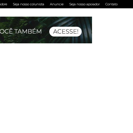
obre
Seja nosso colunista
Anuncie
Seja nosso apoiador
Contato