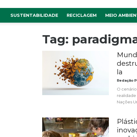
SUSTENTABILIDADE
RECICLAGEM
MEIO AMBIEN
Tag: paradigm
Mundo
destr
la
Redação P
O cenário
realidade
Nações Un
Plást
inova