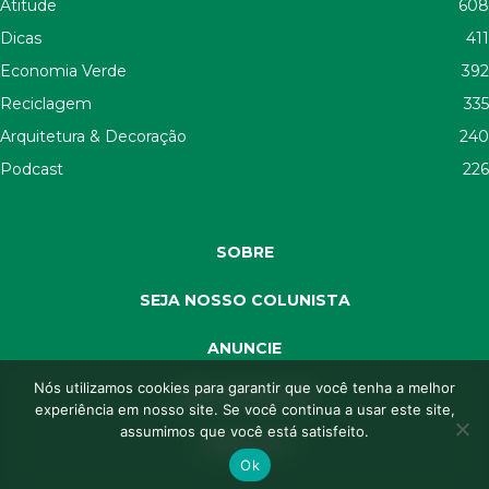
Atitude
608
Dicas
411
Economia Verde
392
Reciclagem
335
Arquitetura & Decoração
240
Podcast
226
SOBRE
SEJA NOSSO COLUNISTA
ANUNCIE
Nós utilizamos cookies para garantir que você tenha a melhor
SEJA APOIADOR
experiência em nosso site. Se você continua a usar este site,
assumimos que você está satisfeito.
CONTATO
Ok