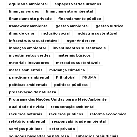
equidade ambiental
espaços verdes urbanos
finanças verdes
financiamento ambiental
financiamento privado
financiamento público
framework ambiental
gestão ambiental
gestão hídrica
ilhas de calor
inclusão social
indústria sustentável
infraestrutura sustentável
Inger Andersen
inovação ambiental
investimentos sustentáveis
investimentos verdes
materiais básicos
materiais inovadores
mercados sustentáveis
metas ambientais
mudança climática
paradigma ambiental
PIB global
PNUMA
políticas ambientais
politicas públicas
preservação da natureza
Programa das Nações Unidas para o Meio Ambiente
qualidade de vida
recuperação ambiental
recursos naturais
recursos públicos
reforma econômica
relatório ambiental
responsabilidade ambiental
serviços públicos
setor privado
soluções baseadas na natureza
subsídios prejudiciais