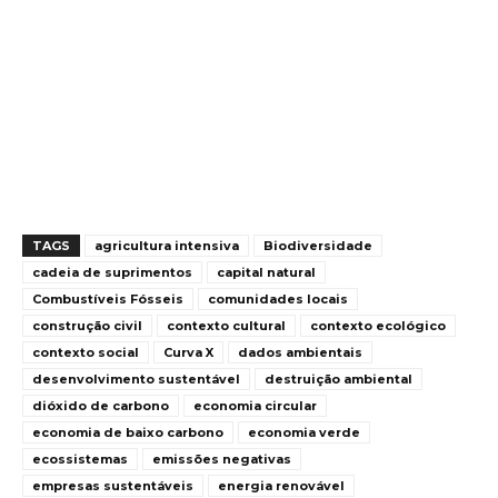
TAGS
agricultura intensiva
Biodiversidade
cadeia de suprimentos
capital natural
Combustíveis Fósseis
comunidades locais
construção civil
contexto cultural
contexto ecológico
contexto social
Curva X
dados ambientais
desenvolvimento sustentável
destruição ambiental
dióxido de carbono
economia circular
economia de baixo carbono
economia verde
ecossistemas
emissões negativas
empresas sustentáveis
energia renovável