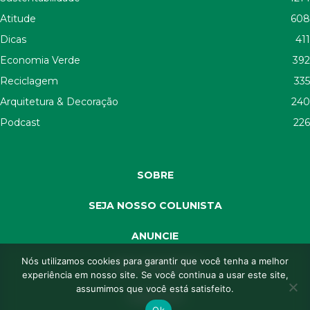
Atitude
608
Dicas
411
Economia Verde
392
Reciclagem
335
Arquitetura & Decoração
240
Podcast
226
SOBRE
SEJA NOSSO COLUNISTA
ANUNCIE
Nós utilizamos cookies para garantir que você tenha a melhor
SEJA APOIADOR
experiência em nosso site. Se você continua a usar este site,
assumimos que você está satisfeito.
CONTATO
Ok