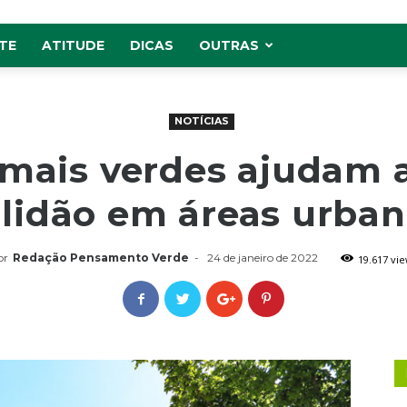
TE
ATITUDE
DICAS
OUTRAS
NOTÍCIAS
mais verdes ajudam a 
lidão em áreas urba
or
Redação Pensamento Verde
-
24 de janeiro de 2022
19.617 vi