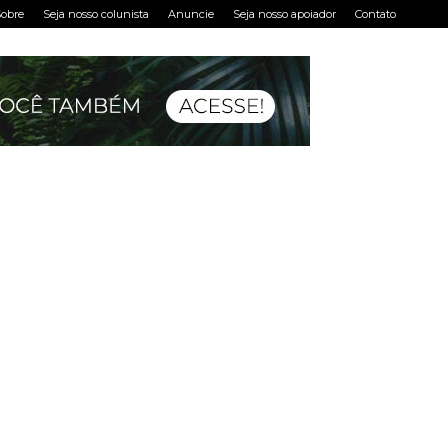
obre
Seja nosso colunista
Anuncie
Seja nosso apoiador
Contato