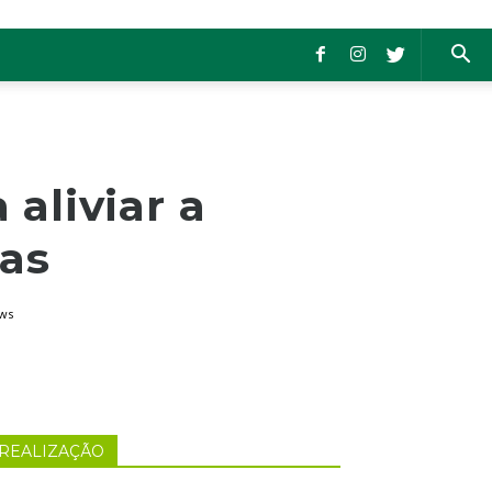
aliviar a
nas
ews
REALIZAÇÃO