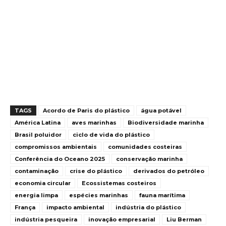
TAGS
Acordo de Paris do plástico
água potável
América Latina
aves marinhas
Biodiversidade marinha
Brasil poluidor
ciclo de vida do plástico
compromissos ambientais
comunidades costeiras
Conferência do Oceano 2025
conservação marinha
contaminação
crise do plástico
derivados do petróleo
economia circular
Ecossistemas costeiros
energia limpa
espécies marinhas
fauna marítima
França
impacto ambiental
indústria do plástico
indústria pesqueira
inovação empresarial
Liu Berman