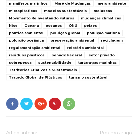
mamíferos marinhos
Maré de Mudanças
meio ambiente
microplásticos
modelos sustentáveis
moluscos
Movimento Reinventando Futuros
mudanças climáticas
Nice
Oceana
oceanos
ONU
peixes
política ambiental
poluição global
poluição marinha
poluição oceânica
preservação ambiental
reciclagem
regulamentação ambiental
relatório ambiental
residuos plasticos
Senado Federal
setor privado
sobrepesca
sustentabilidade
tartarugas marinhas
Territórios Criativos e Sustentáveis
Tratado Global de Plásticos
turismo sustentável
Artigo anterior
Próximo artigo