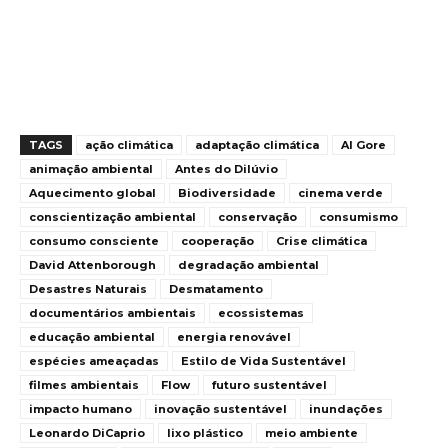
TAGS
ação climática
adaptação climática
Al Gore
animação ambiental
Antes do Dilúvio
Aquecimento global
Biodiversidade
cinema verde
conscientização ambiental
conservação
consumismo
consumo consciente
cooperação
Crise climática
David Attenborough
degradação ambiental
Desastres Naturais
Desmatamento
documentários ambientais
ecossistemas
educação ambiental
energia renovável
espécies ameaçadas
Estilo de Vida Sustentável
filmes ambientais
Flow
futuro sustentável
impacto humano
inovação sustentável
inundações
Leonardo DiCaprio
lixo plástico
meio ambiente