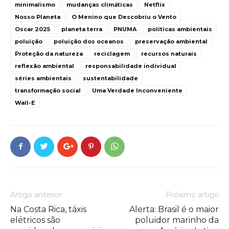
minimalismo
mudanças climáticas
Netflix
Nosso Planeta
O Menino que Descobriu o Vento
Oscar 2025
planeta terra
PNUMA
políticas ambientais
poluição
poluição dos oceanos
preservação ambiental
Proteção da natureza
reciclagem
recursos naturais
reflexão ambiental
responsabilidade individual
séries ambientais
sustentabilidade
transformação social
Uma Verdade Inconveniente
Wall-E
Artigo anterior
Próximo artigo
Na Costa Rica, táxis
Alerta: Brasil é o maior
elétricos são
poluidor marinho da