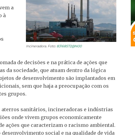
ovem a
o à
os
Incineradora. Foto:
83168572@N00
omada de decisões e na prática de ações que
s da sociedade, que atuam dentro da lógica
rojetos de desenvolvimento são implantados em
cionais, sem que haja a preocupação com os
tes grupos.
aterros sanitários, incineradoras e indústrias
egiões onde vivem grupos economicamente
de ações que caracterizam o racismo ambiental.
desenvolvimento social e na qualidade de vida