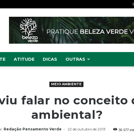
S
TE
ATITUDE
DICAS
OUTRAS
MEIO AMBIENTE
viu falar no conceito
ambiental?
r
Redação Pensamento Verde
-
22 de outubro de 2013
30.577 vi