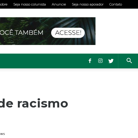
obre
Seja nosso colunista
Anuncie
Seja nosso apoiador
Contato
 de racismo
ews