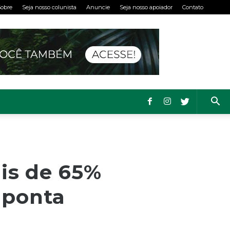
obre
Seja nosso colunista
Anuncie
Seja nosso apoiador
Contato
is de 65%
aponta