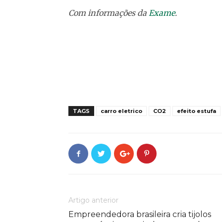
Com informações da
Exame
.
TAGS
carro eletrico
CO2
efeito estufa
Artigo anterior
Empreendedora brasileira cria tijolos