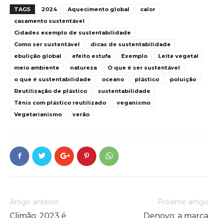
TAGS
2024
Aquecimento global
calor
casamento sustentável
Cidades exemplo de sustentabilidade
Como ser sustentável
dicas de sustentabilidade
ebulição global
efeito estufa
Exemplo
Leite vegetal
meio ambiente
natureza
O que é ser sustentável
o que é sustentabilidade
oceano
plástico
poluição
Reutilização de plástico
sustentabilidade
Tênis com plástico reutilizado
veganismo
Vegetarianismo
verão
Artigo anterior
Próximo artigo
Climão: 2023 é
Denovo: a marca