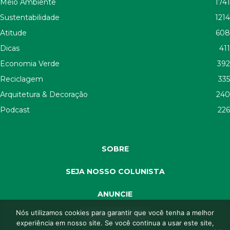
Meio Ambiente
1741
Sustentabilidade
1214
Atitude
608
Dicas
411
Economia Verde
392
Reciclagem
335
Arquitetura & Decoração
240
Podcast
226
SOBRE
SEJA NOSSO COLUNISTA
ANUNCIE
Nós utilizamos cookies para garantir que você tenha a melhor
SEJA APOIADOR
experiência em nosso site. Se você continua a usar este site,