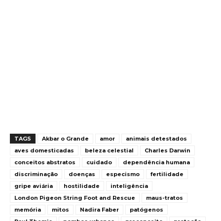
TAGS
Akbar o Grande
amor
animais detestados
aves domesticadas
beleza celestial
Charles Darwin
conceitos abstratos
cuidado
dependência humana
discriminação
doenças
especismo
fertilidade
gripe aviária
hostilidade
inteligência
London Pigeon String Foot and Rescue
maus-tratos
memória
mitos
Nadira Faber
patógenos