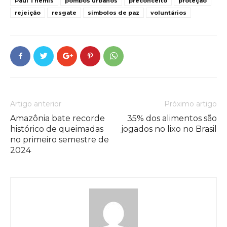
Paul Themis
pombos urbanos
preconceito
proteção
rejeição
resgate
símbolos de paz
voluntários
Artigo anterior
Próximo artigo
Amazônia bate recorde
35% dos alimentos são
histórico de queimadas
jogados no lixo no Brasil
no primeiro semestre de
2024