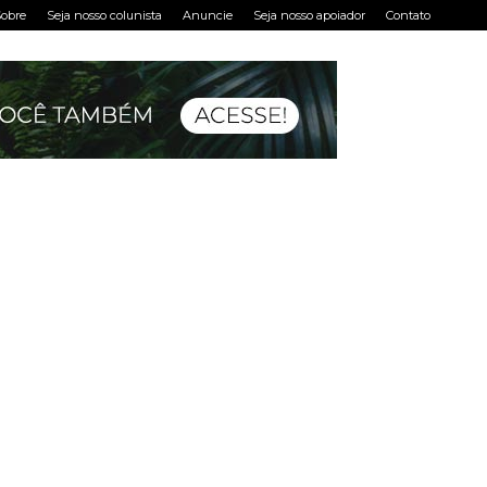
obre
Seja nosso colunista
Anuncie
Seja nosso apoiador
Contato