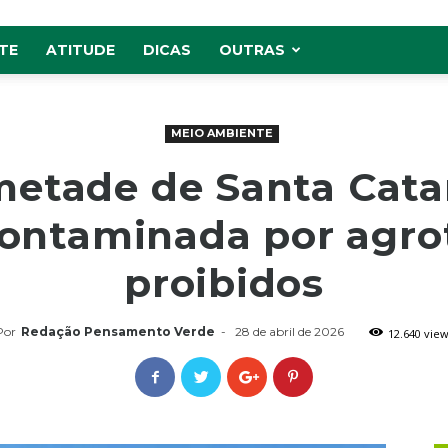
TE
ATITUDE
DICAS
OUTRAS
MEIO AMBIENTE
metade de Santa Cata
ontaminada por agro
proibidos
Por
Redação Pensamento Verde
-
28 de abril de 2026
12.640 view