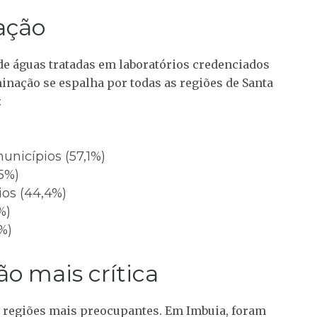
ação
de águas tratadas em laboratórios credenciados
minação se espalha por todas as regiões de Santa
:
municípios (57,1%)
,5%)
ios (44,4%)
%)
%)
ião mais crítica
s regiões mais preocupantes. Em Imbuia, foram