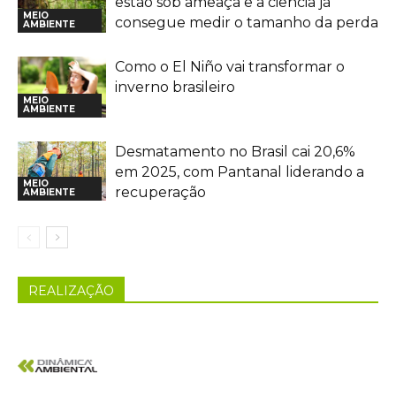
estão sob ameaça e a ciência já
MEIO
consegue medir o tamanho da perda
AMBIENTE
Como o El Niño vai transformar o
inverno brasileiro
MEIO
AMBIENTE
Desmatamento no Brasil cai 20,6%
em 2025, com Pantanal liderando a
MEIO
recuperação
AMBIENTE
REALIZAÇÃO