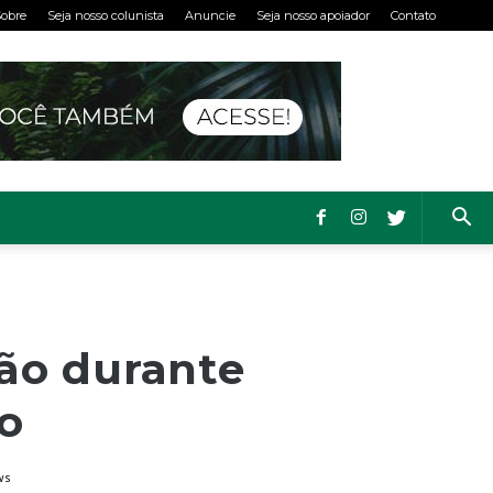
obre
Seja nosso colunista
Anuncie
Seja nosso apoiador
Contato
ção durante
o
ws