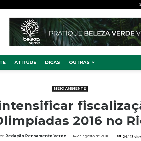
S
TE
ATITUDE
DICAS
OUTRAS
MEIO AMBIENTE
intensificar fiscaliza
Olimpíadas 2016 no Ri
or
Redação Pensamento Verde
-
14 de agosto de 2016
24.113 vie