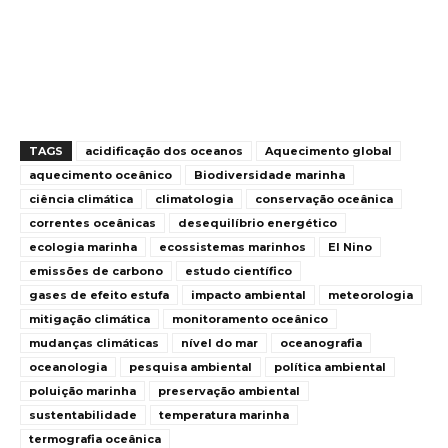
TAGS
acidificação dos oceanos
Aquecimento global
aquecimento oceânico
Biodiversidade marinha
ciência climática
climatologia
conservação oceânica
correntes oceânicas
desequilíbrio energético
ecologia marinha
ecossistemas marinhos
El Nino
emissões de carbono
estudo científico
gases de efeito estufa
impacto ambiental
meteorologia
mitigação climática
monitoramento oceânico
mudanças climáticas
nível do mar
oceanografia
oceanologia
pesquisa ambiental
política ambiental
poluição marinha
preservação ambiental
sustentabilidade
temperatura marinha
termografia oceânica