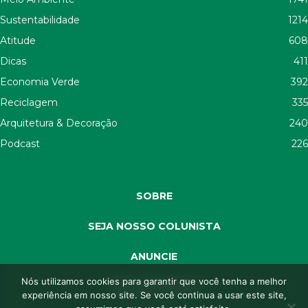
Sustentabilidade
1214
Atitude
608
Dicas
411
Economia Verde
392
Reciclagem
335
Arquitetura & Decoração
240
Podcast
226
SOBRE
SEJA NOSSO COLUNISTA
ANUNCIE
Nós utilizamos cookies para garantir que você tenha a melhor
SEJA APOIADOR
experiência em nosso site. Se você continua a usar este site,