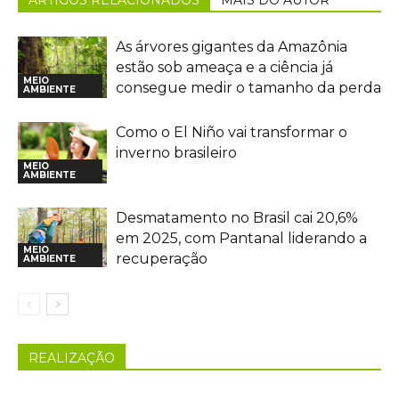
ARTIGOS RELACIONADOS
MAIS DO AUTOR
As árvores gigantes da Amazônia
estão sob ameaça e a ciência já
MEIO
consegue medir o tamanho da perda
AMBIENTE
Como o El Niño vai transformar o
inverno brasileiro
MEIO
AMBIENTE
Desmatamento no Brasil cai 20,6%
em 2025, com Pantanal liderando a
MEIO
recuperação
AMBIENTE
REALIZAÇÃO