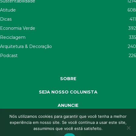
Sustentabilidade
1214
Atitude
608
Dicas
411
Economia Verde
392
Reciclagem
335
Arquitetura & Decoração
240
Podcast
226
SOBRE
SEJA NOSSO COLUNISTA
ANUNCIE
Nós utilizamos cookies para garantir que você tenha a melhor
SEJA APOIADOR
experiência em nosso site. Se você continua a usar este site,
assumimos que você está satisfeito.
CONTATO