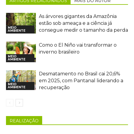
ARTIGOS RELACIONADOS
MAIS DO AUTOR
As árvores gigantes da Amazônia
estão sob ameaça e a ciência já
MEIO
consegue medir o tamanho da perda
AMBIENTE
Como o El Niño vai transformar o
inverno brasileiro
MEIO
AMBIENTE
Desmatamento no Brasil cai 20,6%
em 2025, com Pantanal liderando a
MEIO
recuperação
AMBIENTE
REALIZAÇÃO