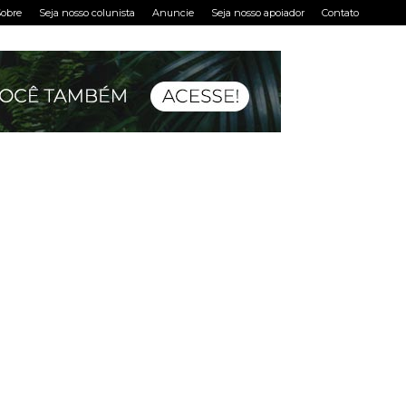
obre
Seja nosso colunista
Anuncie
Seja nosso apoiador
Contato