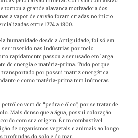
ituídas pelo carvão mineral. Com sua combustão
 se tornou a grande alavanca motivadora dos
nas a vapor de carvão foram criadas no início
cializadas entre 1774 a 1800.
la humanidade desde a Antiguidade, foi só em
 ser inserido nas indústrias por meio
uto rapidamente passou a ser usado em larga
nte de energia e matéria-prima. Tudo porque
ser transportado por possui matriz energética
undante e como matéria-prima tem inúmeras
petróleo vem de “pedra e óleo”, por se tratar de
olo. Mais denso que a água, possui coloração
 acordo com sua origem. É um combustível
sição de organismos vegetais e animais ao longo
s profundas do solo e do mar.