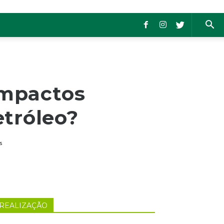
impactos
tróleo?
s
REALIZAÇÃO