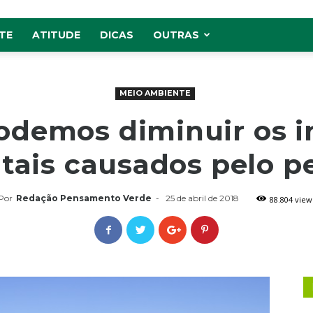
TE
ATITUDE
DICAS
OUTRAS
MEIO AMBIENTE
demos diminuir os 
tais causados pelo pe
Por
Redação Pensamento Verde
-
25 de abril de 2018
88.804 view