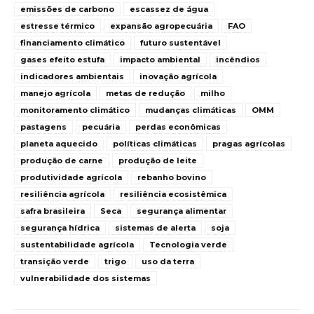
emissões de carbono
escassez de água
estresse térmico
expansão agropecuária
FAO
financiamento climático
futuro sustentável
gases efeito estufa
impacto ambiental
incêndios
indicadores ambientais
inovação agrícola
manejo agrícola
metas de redução
milho
monitoramento climático
mudanças climáticas
OMM
pastagens
pecuária
perdas econômicas
planeta aquecido
políticas climáticas
pragas agrícolas
produção de carne
produção de leite
produtividade agrícola
rebanho bovino
resiliência agrícola
resiliência ecosistêmica
safra brasileira
Seca
segurança alimentar
segurança hídrica
sistemas de alerta
soja
sustentabilidade agrícola
Tecnologia verde
transição verde
trigo
uso da terra
vulnerabilidade dos sistemas