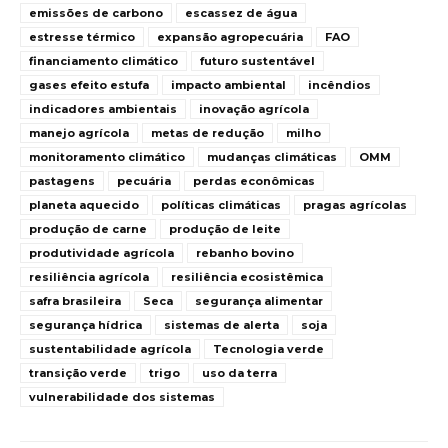
emissões de carbono
escassez de água
estresse térmico
expansão agropecuária
FAO
financiamento climático
futuro sustentável
gases efeito estufa
impacto ambiental
incêndios
indicadores ambientais
inovação agrícola
manejo agrícola
metas de redução
milho
monitoramento climático
mudanças climáticas
OMM
pastagens
pecuária
perdas econômicas
planeta aquecido
políticas climáticas
pragas agrícolas
produção de carne
produção de leite
produtividade agrícola
rebanho bovino
resiliência agrícola
resiliência ecosistêmica
safra brasileira
Seca
segurança alimentar
segurança hídrica
sistemas de alerta
soja
sustentabilidade agrícola
Tecnologia verde
transição verde
trigo
uso da terra
vulnerabilidade dos sistemas