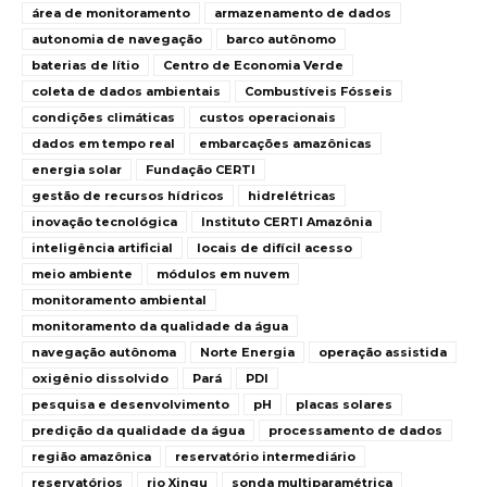
área de monitoramento
armazenamento de dados
autonomia de navegação
barco autônomo
baterias de lítio
Centro de Economia Verde
coleta de dados ambientais
Combustíveis Fósseis
condições climáticas
custos operacionais
dados em tempo real
embarcações amazônicas
energia solar
Fundação CERTI
gestão de recursos hídricos
hidrelétricas
inovação tecnológica
Instituto CERTI Amazônia
inteligência artificial
locais de difícil acesso
meio ambiente
módulos em nuvem
monitoramento ambiental
monitoramento da qualidade da água
navegação autônoma
Norte Energia
operação assistida
oxigênio dissolvido
Pará
PDI
pesquisa e desenvolvimento
pH
placas solares
predição da qualidade da água
processamento de dados
região amazônica
reservatório intermediário
reservatórios
rio Xingu
sonda multiparamétrica