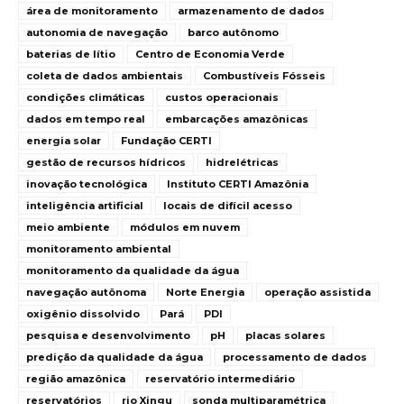
área de monitoramento
armazenamento de dados
autonomia de navegação
barco autônomo
baterias de lítio
Centro de Economia Verde
coleta de dados ambientais
Combustíveis Fósseis
condições climáticas
custos operacionais
dados em tempo real
embarcações amazônicas
energia solar
Fundação CERTI
gestão de recursos hídricos
hidrelétricas
inovação tecnológica
Instituto CERTI Amazônia
inteligência artificial
locais de difícil acesso
meio ambiente
módulos em nuvem
monitoramento ambiental
monitoramento da qualidade da água
navegação autônoma
Norte Energia
operação assistida
oxigênio dissolvido
Pará
PDI
pesquisa e desenvolvimento
pH
placas solares
predição da qualidade da água
processamento de dados
região amazônica
reservatório intermediário
reservatórios
rio Xingu
sonda multiparamétrica