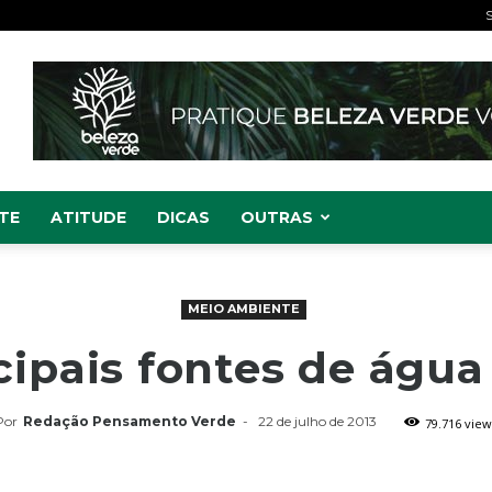
S
TE
ATITUDE
DICAS
OUTRAS
MEIO AMBIENTE
cipais fontes de água
Por
Redação Pensamento Verde
-
22 de julho de 2013
79.716 view