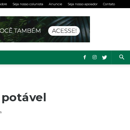
obre
Seja nosso colunista
Anuncie
Seja nosso apoiador
Contato
 potável
s