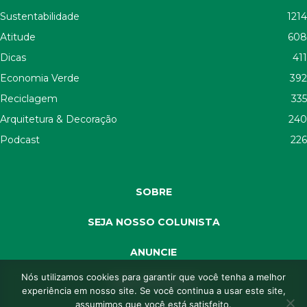
Sustentabilidade
1214
Atitude
608
Dicas
411
Economia Verde
392
Reciclagem
335
Arquitetura & Decoração
240
Podcast
226
SOBRE
SEJA NOSSO COLUNISTA
ANUNCIE
Nós utilizamos cookies para garantir que você tenha a melhor
SEJA APOIADOR
experiência em nosso site. Se você continua a usar este site,
assumimos que você está satisfeito.