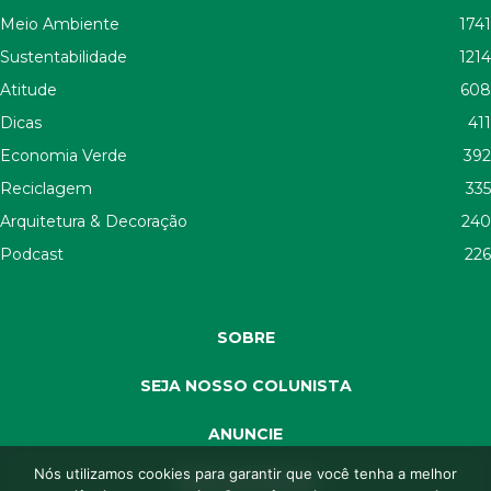
Meio Ambiente
1741
Sustentabilidade
1214
Atitude
608
Dicas
411
Economia Verde
392
Reciclagem
335
Arquitetura & Decoração
240
Podcast
226
SOBRE
SEJA NOSSO COLUNISTA
ANUNCIE
Nós utilizamos cookies para garantir que você tenha a melhor
SEJA APOIADOR