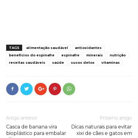
TAGS
alimentação saudável
antioxidantes
benefícios do espinafre
espinafre
minerais
nutrição
receitas saudáveis
saúde
sucos detox
vitaminas
Artigo anterior
Próximo artigo
Casca de banana vira
Dicas naturais para evitar
bioplástico para embalar
xixi de cães e gatos em