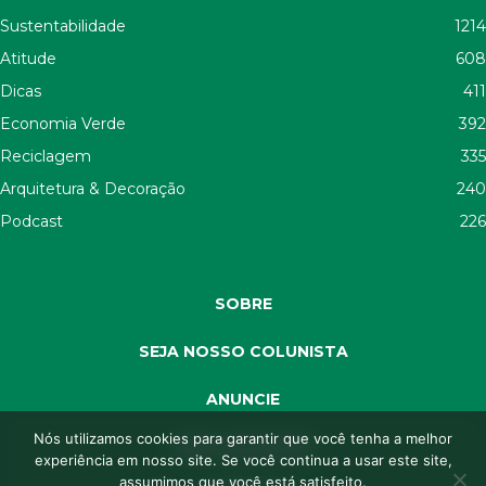
Sustentabilidade
1214
Atitude
608
Dicas
411
Economia Verde
392
Reciclagem
335
Arquitetura & Decoração
240
Podcast
226
SOBRE
SEJA NOSSO COLUNISTA
ANUNCIE
Nós utilizamos cookies para garantir que você tenha a melhor
SEJA APOIADOR
experiência em nosso site. Se você continua a usar este site,
assumimos que você está satisfeito.