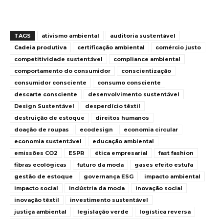
TAGS
ativismo ambiental
auditoria sustentável
Cadeia produtiva
certificação ambiental
comércio justo
competitividade sustentável
compliance ambiental
comportamento do consumidor
conscientização
consumidor consciente
consumo consciente
descarte consciente
desenvolvimento sustentável
Design Sustentável
desperdício têxtil
destruição de estoque
direitos humanos
doação de roupas
ecodesign
economia circular
economia sustentável
educação ambiental
emissões CO2
ESPR
ética empresarial
fast fashion
fibras ecológicas
futuro da moda
gases efeito estufa
gestão de estoque
governança ESG
impacto ambiental
impacto social
indústria da moda
inovação social
inovação têxtil
investimento sustentável
justiça ambiental
legislação verde
logística reversa