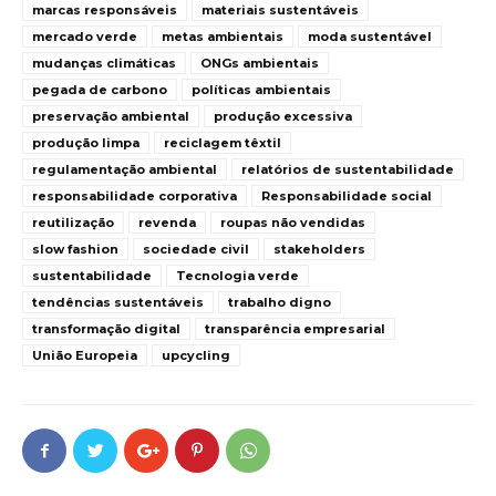
marcas responsáveis
materiais sustentáveis
mercado verde
metas ambientais
moda sustentável
mudanças climáticas
ONGs ambientais
pegada de carbono
políticas ambientais
preservação ambiental
produção excessiva
produção limpa
reciclagem têxtil
regulamentação ambiental
relatórios de sustentabilidade
responsabilidade corporativa
Responsabilidade social
reutilização
revenda
roupas não vendidas
slow fashion
sociedade civil
stakeholders
sustentabilidade
Tecnologia verde
tendências sustentáveis
trabalho digno
transformação digital
transparência empresarial
União Europeia
upcycling