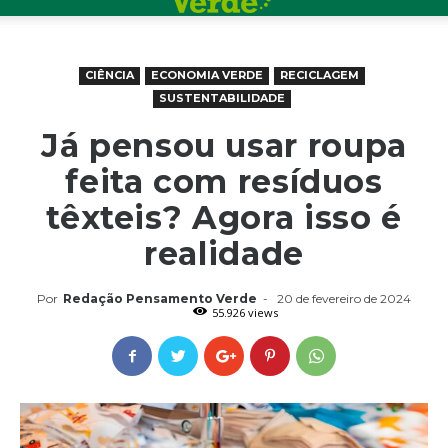
CIÊNCIA
ECONOMIA VERDE
RECICLAGEM
SUSTENTABILIDADE
Já pensou usar roupa
feita com resíduos
têxteis? Agora isso é
realidade
Por
Redação Pensamento Verde
-
20 de fevereiro de 2024
55.926 views