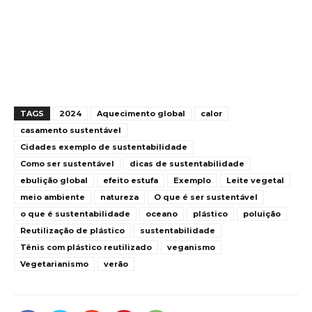
TAGS
2024
Aquecimento global
calor
casamento sustentável
Cidades exemplo de sustentabilidade
Como ser sustentável
dicas de sustentabilidade
ebulição global
efeito estufa
Exemplo
Leite vegetal
meio ambiente
natureza
O que é ser sustentável
o que é sustentabilidade
oceano
plástico
poluição
Reutilização de plástico
sustentabilidade
Tênis com plástico reutilizado
veganismo
Vegetarianismo
verão