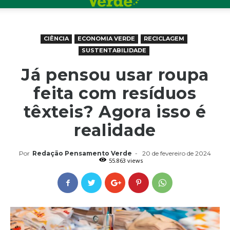
CIÊNCIA
ECONOMIA VERDE
RECICLAGEM
SUSTENTABILIDADE
Já pensou usar roupa
feita com resíduos
têxteis? Agora isso é
realidade
Por
Redação Pensamento Verde
-
20 de fevereiro de 2024
55.863 views