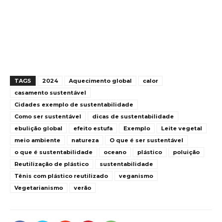
TAGS
2024
Aquecimento global
calor
casamento sustentável
Cidades exemplo de sustentabilidade
Como ser sustentável
dicas de sustentabilidade
ebulição global
efeito estufa
Exemplo
Leite vegetal
meio ambiente
natureza
O que é ser sustentável
o que é sustentabilidade
oceano
plástico
poluição
Reutilização de plástico
sustentabilidade
Tênis com plástico reutilizado
veganismo
Vegetarianismo
verão