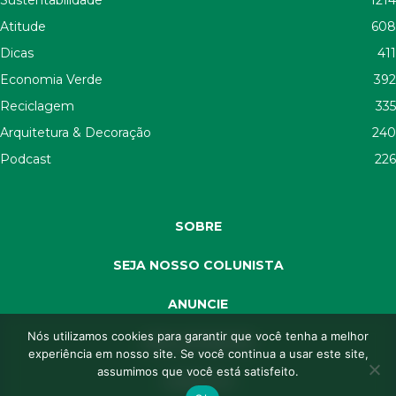
Sustentabilidade
1214
Atitude
608
Dicas
411
Economia Verde
392
Reciclagem
335
Arquitetura & Decoração
240
Podcast
226
SOBRE
SEJA NOSSO COLUNISTA
ANUNCIE
Nós utilizamos cookies para garantir que você tenha a melhor
SEJA APOIADOR
experiência em nosso site. Se você continua a usar este site,
assumimos que você está satisfeito.
CONTATO