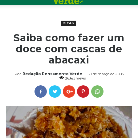
DICAS
Saiba como fazer um
doce com cascas de
abacaxi
Por
Redação Pensamento Verde
-
21 de março de 2018
26.623 views