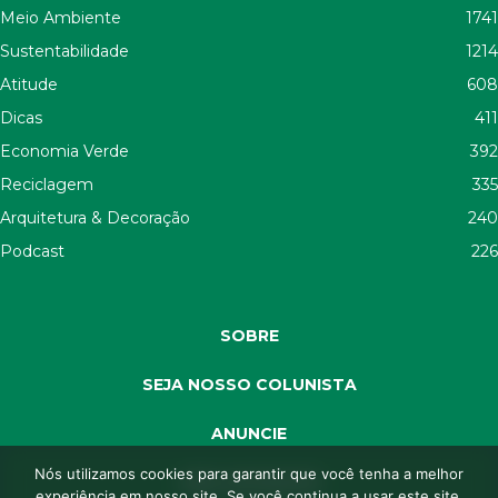
Meio Ambiente
1741
Sustentabilidade
1214
Atitude
608
Dicas
411
Economia Verde
392
Reciclagem
335
Arquitetura & Decoração
240
Podcast
226
SOBRE
SEJA NOSSO COLUNISTA
ANUNCIE
Nós utilizamos cookies para garantir que você tenha a melhor
SEJA APOIADOR
experiência em nosso site. Se você continua a usar este site,