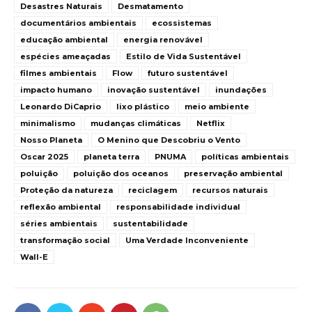
Desastres Naturais
Desmatamento
documentários ambientais
ecossistemas
educação ambiental
energia renovável
espécies ameaçadas
Estilo de Vida Sustentável
filmes ambientais
Flow
futuro sustentável
impacto humano
inovação sustentável
inundações
Leonardo DiCaprio
lixo plástico
meio ambiente
minimalismo
mudanças climáticas
Netflix
Nosso Planeta
O Menino que Descobriu o Vento
Oscar 2025
planeta terra
PNUMA
políticas ambientais
poluição
poluição dos oceanos
preservação ambiental
Proteção da natureza
reciclagem
recursos naturais
reflexão ambiental
responsabilidade individual
séries ambientais
sustentabilidade
transformação social
Uma Verdade Inconveniente
Wall-E