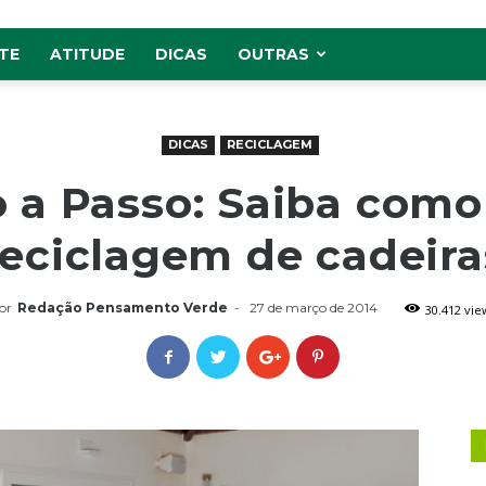
TE
ATITUDE
DICAS
OUTRAS
DICAS
RECICLAGEM
 a Passo: Saiba como
reciclagem de cadeira
or
Redação Pensamento Verde
-
27 de março de 2014
30.412 vie