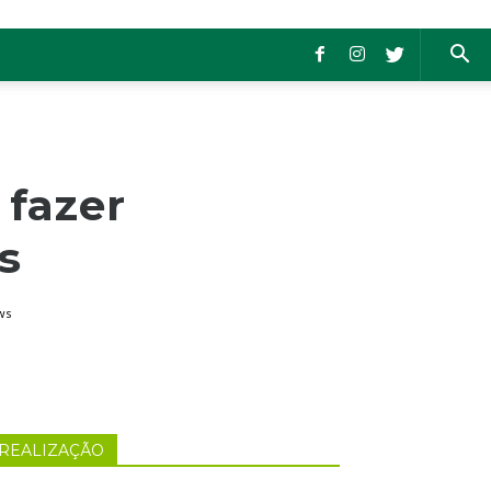
 fazer
s
ws
REALIZAÇÃO