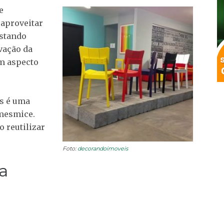
e
eaproveitar
astando
vação da
um aspecto
as é uma
 mesmice.
 reutilizar
Foto:
decorandoimoveis
a