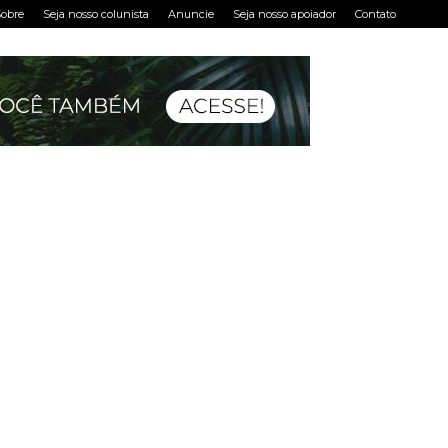
obre
Seja nosso colunista
Anuncie
Seja nosso apoiador
Contato