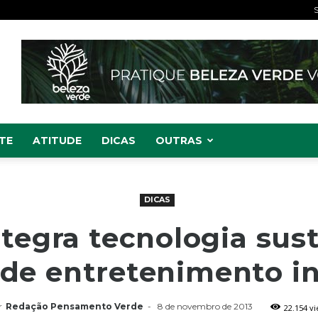
S
TE
ATITUDE
DICAS
OUTRAS
DICAS
tegra tecnologia sus
 de entretenimento in
r
Redação Pensamento Verde
-
8 de novembro de 2013
22.154 v