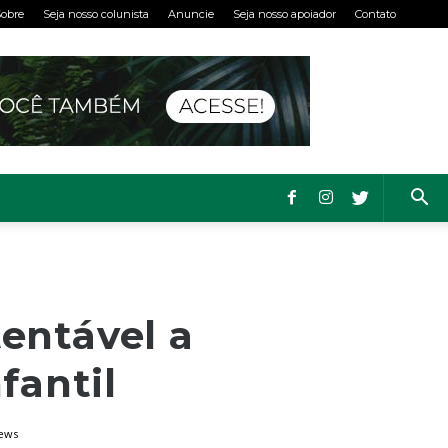
obre
Seja nosso colunista
Anuncie
Seja nosso apoiador
Contato
tentável a
fantil
iews