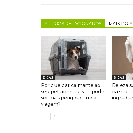
ARTIGOS RELACIONADOS
MAIS DO 
DICAS
DICAS
Por que dar calmante ao
Beleza s
seu pet antes do voo pode
na sua c
ser mais perigoso que a
ingredie
viagem?