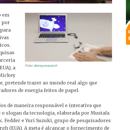
o em
s por
 para
ivas
icos.
quisas
arceria
Foto:
disneyresearch
EUA), a
Mickey
ve, pretende trazer ao mundo real algo que
radores de energia feitos de papel.
dos de maneira responsável e interativa que
 o slogan da tecnologia, elaborada por Mustafa
k. Fedder e Yuri Suzuki, grupo de pesquisadores
urgh (EUA). A meta é alcançar o fornecimento de