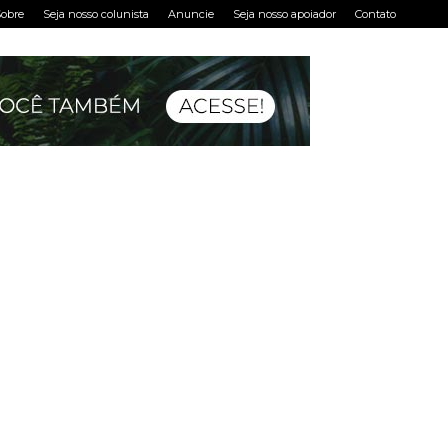
obre
Seja nosso colunista
Anuncie
Seja nosso apoiador
Contato