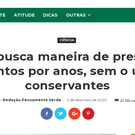
TE
ATITUDE
DICAS
OUTRAS
CIÊNCIA
busca maneira de pre
ntos por anos, sem o 
conservantes
r
Redação Pensamento Verde
-
9 de setembro de 2020
23.530 v