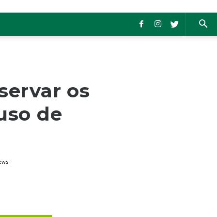
servar os
uso de
iews