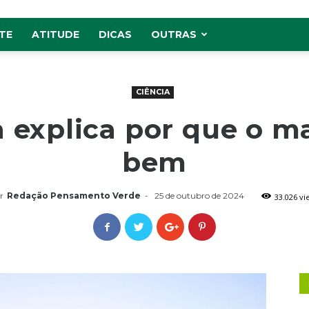
TE
ATITUDE
DICAS
OUTRAS
CIÊNCIA
a explica por que o ma
bem
r
Redação Pensamento Verde
-
25 de outubro de 2024
33.026 vi