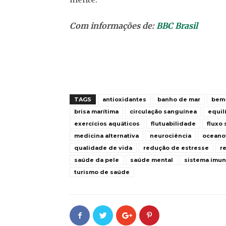
Com informações de:
BBC Brasil
TAGS
antioxidantes
banho de mar
bem-
brisa marítima
circulação sanguínea
equil
exercícios aquáticos
flutuabilidade
fluxo
medicina alternativa
neurociência
oceano
qualidade de vida
redução de estresse
r
saúde da pele
saúde mental
sistema imun
turismo de saúde