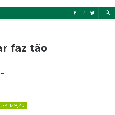
r faz tão
ews
REALIZAÇÃO