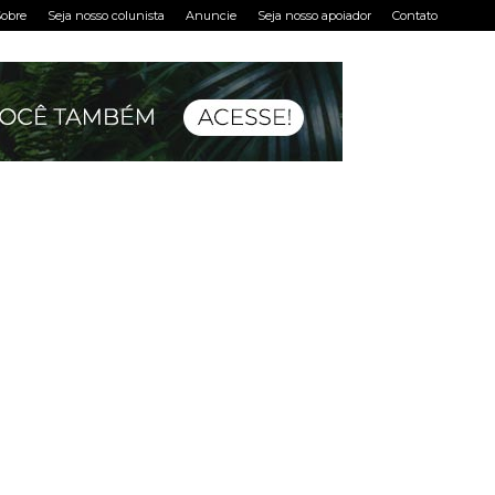
obre
Seja nosso colunista
Anuncie
Seja nosso apoiador
Contato