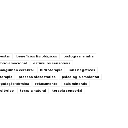
estar
benefícios fisiológicos
biologia marinha
íbrio emocional
estímulos sensoriais
 sanguíneo cerebral
hidroterapia
íons negativos
terapia
pressão hidrostática
psicologia ambiental
egulação térmica
relaxamento
sais minerais
ológico
terapia natural
terapia sensorial