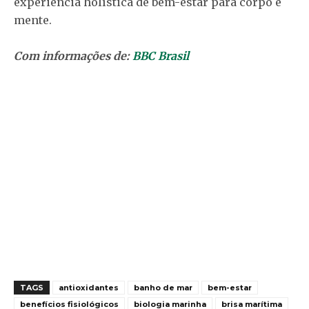
experiência holística de bem-estar para corpo e
mente.
Com informações de:
BBC Brasil
TAGS
antioxidantes
banho de mar
bem-estar
benefícios fisiológicos
biologia marinha
brisa marítima