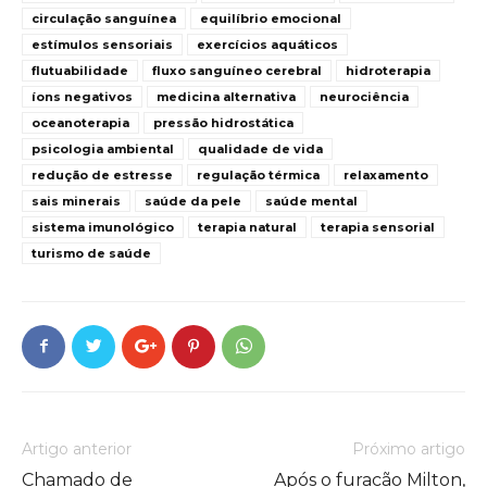
circulação sanguínea
equilíbrio emocional
estímulos sensoriais
exercícios aquáticos
flutuabilidade
fluxo sanguíneo cerebral
hidroterapia
íons negativos
medicina alternativa
neurociência
oceanoterapia
pressão hidrostática
psicologia ambiental
qualidade de vida
redução de estresse
regulação térmica
relaxamento
sais minerais
saúde da pele
saúde mental
sistema imunológico
terapia natural
terapia sensorial
turismo de saúde
Artigo anterior
Próximo artigo
Chamado de
Após o furacão Milton,