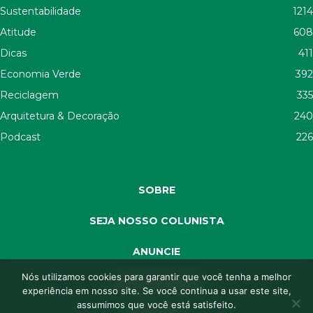
Sustentabilidade
1214
Atitude
608
Dicas
411
Economia Verde
392
Reciclagem
335
Arquitetura & Decoração
240
Podcast
226
SOBRE
SEJA NOSSO COLUNISTA
ANUNCIE
Nós utilizamos cookies para garantir que você tenha a melhor
SEJA APOIADOR
experiência em nosso site. Se você continua a usar este site,
assumimos que você está satisfeito.
CONTATO