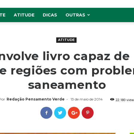
TE
ATITUDE
DICAS
OUTRAS
ATITUDE
olve livro capaz de 
e regiões com probl
saneamento
Por
Redação Pensamento Verde
-
13 de maio de 2014
22.180 view