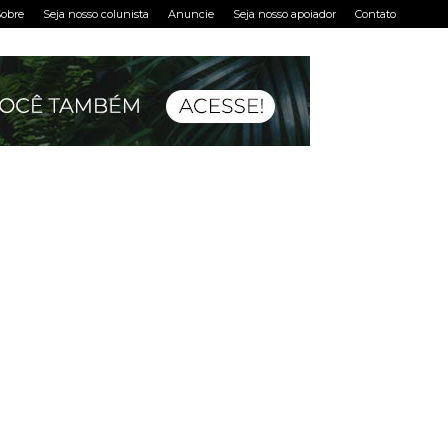
obre
Seja nosso colunista
Anuncie
Seja nosso apoiador
Contato