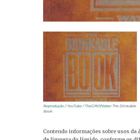
Reprodução / YouTube / TheGiftOfWater
The Drinkable
Book.
Contendo informações sobre usos da á
de limpeza do líquido, conforme os di