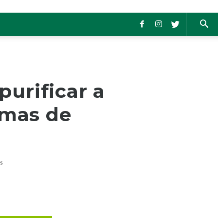
purificar a
emas de
s