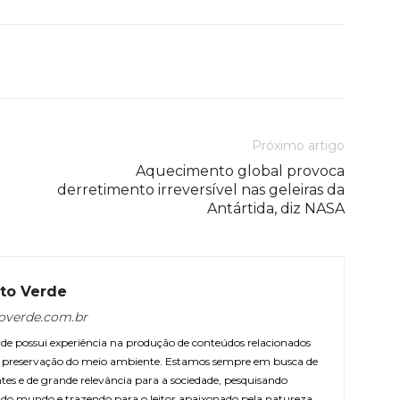
Próximo artigo
Aquecimento global provoca
derretimento irreversível nas geleiras da
Antártida, diz NASA
to Verde
overde.com.br
e possui experiência na produção de conteúdos relacionados
 e preservação do meio ambiente. Estamos sempre em busca de
ntes e de grande relevância para a sociedade, pesquisando
r do mundo e trazendo para o leitor apaixonado pela natureza.