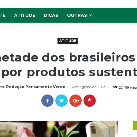
TE
ATITUDE
DICAS
OUTRAS
ATITUDE
etade dos brasileiro
 por produtos sustent
Por
Redação Pensamento Verde
-
6 de agosto de 2013
22.499 vie