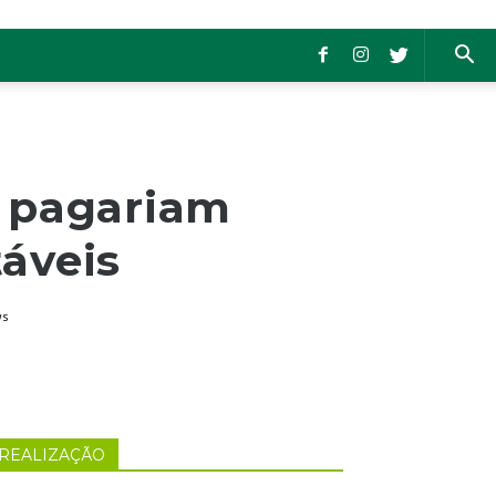
s pagariam
áveis
ws
REALIZAÇÃO