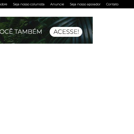
obre
Seja nosso colunista
Anuncie
Seja nosso apoiador
Contato