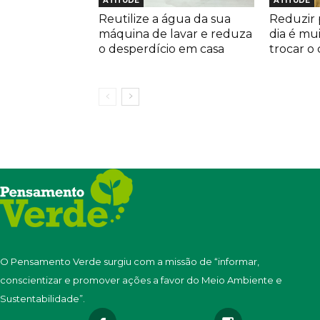
ATITUDE
ATITUDE
Reutilize a água da sua
Reduzir p
máquina de lavar e reduza
dia é mu
o desperdício em casa
trocar o
O Pensamento Verde surgiu com a missão de “informar,
conscientizar e promover ações a favor do Meio Ambiente e
Sustentabilidade”.