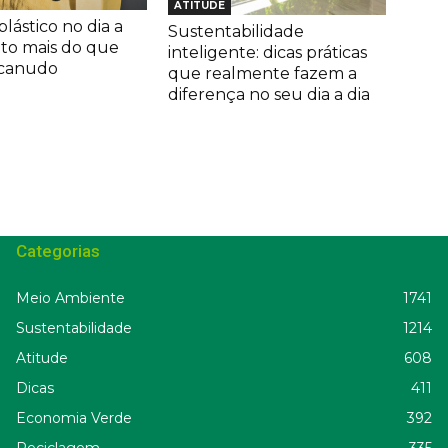
ATITUDE
lástico no dia a
Sustentabilidade
ito mais do que
inteligente: dicas práticas
 canudo
que realmente fazem a
diferença no seu dia a dia
Categorias
Meio Ambiente
1741
Sustentabilidade
1214
Atitude
608
Dicas
411
Economia Verde
392