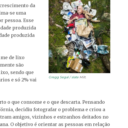
crescimento da
tima-se uma
or pessoa. Esse
tidade produzida
idade produzida
ume de lixo
amente são
lixo, sendo que
Gregg Segal / slate
Milt.
rios e só 2% vai
rto o que consome e o que descarta. Pensando
fórnia, decidiu fotografar o problema e criou a
stram amigos, vizinhos e estranhos deitados no
a. O objetivo é orientar as pessoas em relação