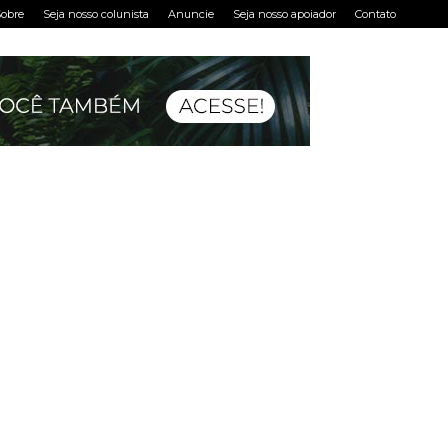
obre
Seja nosso colunista
Anuncie
Seja nosso apoiador
Contato