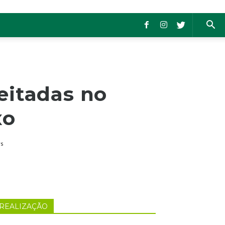
eitadas no
xo
ws
REALIZAÇÃO