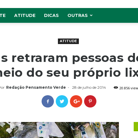
TE
ATITUDE
DICAS
OUTRAS
ATITUDE
as retraram pessoas d
eio do seu próprio li
Por
Redação Pensamento Verde
-
28 de julho de 2014
20.856 vie