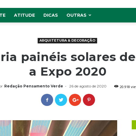
TE
ATITUDE
DICAS
OUTRAS
ARQUITETURA & DECORAÇÃO
ia painéis solares de
a Expo 2020
or
Redação Pensamento Verde
-
26 de agosto de 2020
20.918 vi