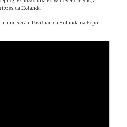
ejong, ExpoMobilia en Witteveen + Bos, a
riores da Holanda.
de como será o Pavilhão da Holanda na Expo