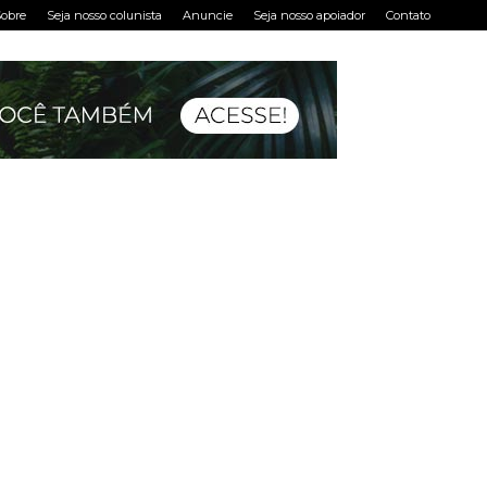
obre
Seja nosso colunista
Anuncie
Seja nosso apoiador
Contato