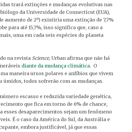
das trará extinções e mudanças evolutivas nas
biólogo da Universidade de Connecticut (EUA),
de aumento de 2º) existiria uma extinção de 7,7%
e para até 15,7%, isso significa que, caso a
mais, uma em cada seis espécies do planeta
do na revista
Science
, Urban afirma que não há
lneráveis
diante da mudança climática
. O
ma maneira ursos polares e anfíbios que vivem
ou úmidos, todos sofrerão com as mudanças.
 número escasso e reduzida variedade genética,
recimento que fica em torno de 6% de chance,
ra esses desaparecimentos sejam um fenômeno
veis. É o caso da América do Sul, da Austrália e
upante, embora justificável, já que essas