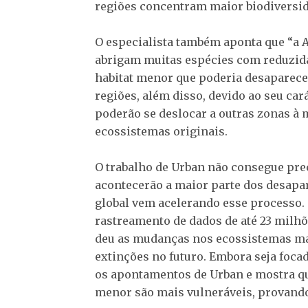
regiões concentram maior biodiversid
O especialista também aponta que “a A
abrigam muitas espécies com reduzida
habitat menor que poderia desaparecer
regiões, além disso, devido ao seu car
poderão se deslocar a outras zonas à 
ecossistemas originais.
O trabalho de Urban não consegue prec
acontecerão a maior parte dos desapa
global vem acelerando esse processo.
rastreamento de dados de até 23 milhõ
deu as mudanças nos ecossistemas ma
extinções no futuro. Embora seja foca
os apontamentos de Urban e mostra q
menor são mais vulneráveis, provando