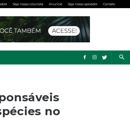
obre
Seja nosso colunista
Anuncie
Seja nosso apoiador
Contato
sponsáveis
spécies no