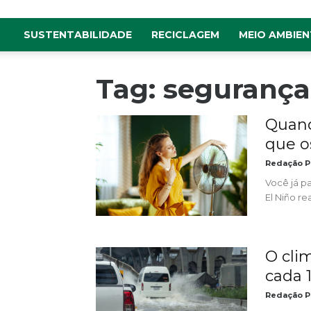
SUSTENTABILIDADE
RECICLAGEM
MEIO AMBIEN
Tag: segurança
Quand
que os
Redação P
Você já p
El Niño r
O cli
cada 1
Redação P