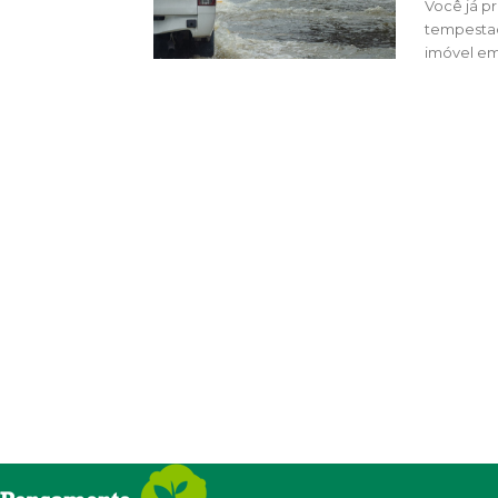
Você já p
tempestad
imóvel em