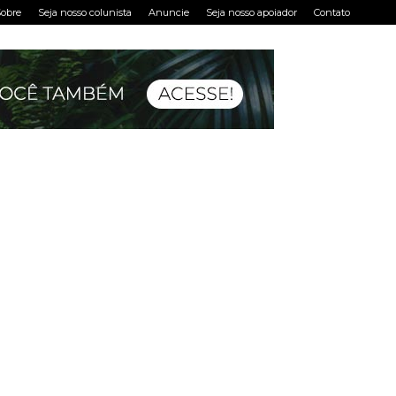
obre
Seja nosso colunista
Anuncie
Seja nosso apoiador
Contato