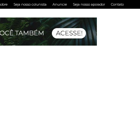
obre
Seja nosso colunista
Anuncie
Seja nosso apoiador
Contato