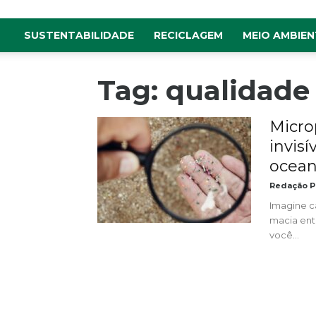
SUSTENTABILIDADE
RECICLAGEM
MEIO AMBIEN
Tag: qualidade
Micro
invis
ocea
Redação P
Imagine c
macia entr
você...