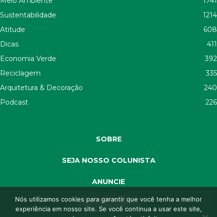
Meio Ambiente
1741
Sustentabilidade
1214
Atitude
608
Dicas
411
Economia Verde
392
Reciclagem
335
Arquitetura & Decoração
240
Podcast
226
SOBRE
SEJA NOSSO COLUNISTA
ANUNCIE
Nós utilizamos cookies para garantir que você tenha a melhor
SEJA APOIADOR
experiência em nosso site. Se você continua a usar este site,