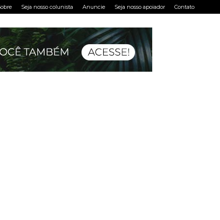
obre
Seja nosso colunista
Anuncie
Seja nosso apoiador
Contato