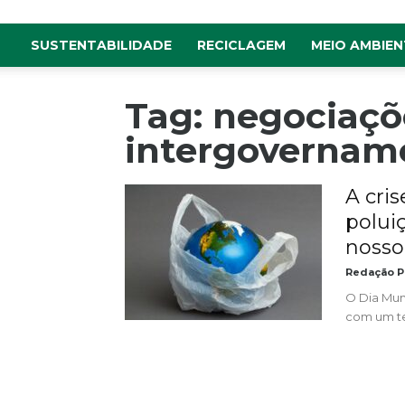
SUSTENTABILIDADE
RECICLAGEM
MEIO AMBIEN
Tag: negociaçõ
intergovernam
A cris
polui
nosso
Redação P
O Dia Mun
com um tem