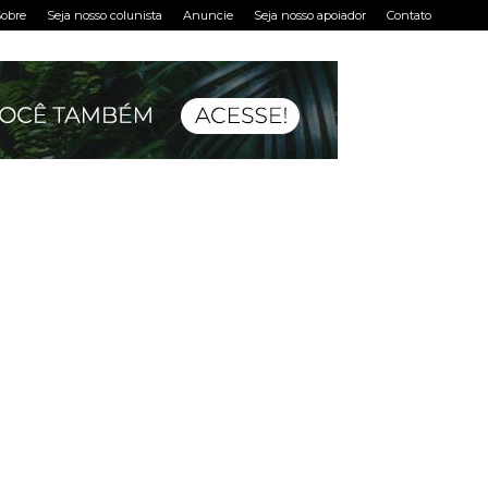
obre
Seja nosso colunista
Anuncie
Seja nosso apoiador
Contato